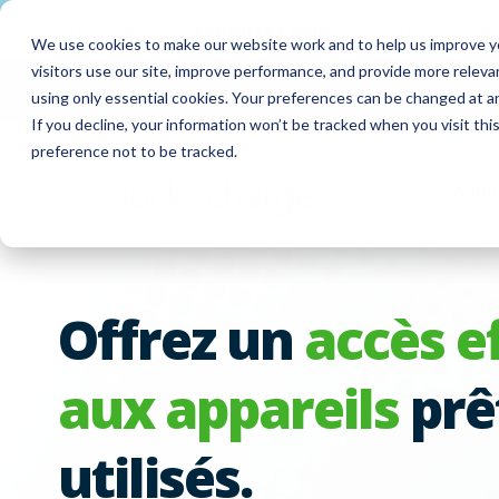
Promo de l'été -
contactez nous
pour recevoir un de
We use cookies to make our website work and to help us improve yo
visitors use our site, improve performance, and provide more relev
Connexion au FUYL Portal
Assistance client
using only essential cookies. Your preferences can be changed at a
If you decline, your information won’t be tracked when you visit th
preference not to be tracked.
Produi
Offrez un
accès e
aux appareils
prê
utilisés.