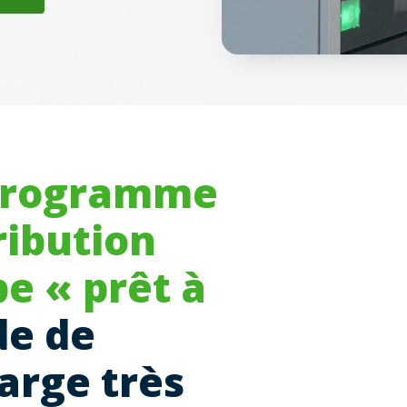
 programme
ribution
pe « prêt à
de de
arge très