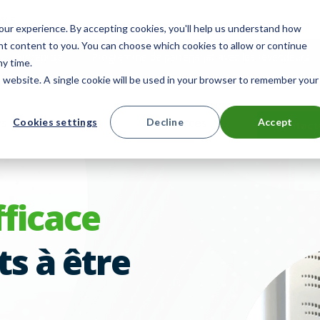
vis
ur experience. By accepting cookies, you'll help us understand how
ant content to you. You can choose which cookies to allow or continue
Entreprise
Programme de partenariat avec les revendeurs
ny time.
is website. A single cookie will be used in your browser to remember your
ts
Solutions
Ressources
Cookies settings
Decline
Accept
Contact
fficace
ts à être