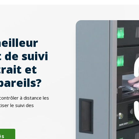
eilleur
 de suivi
rait et
pareils?
ntrôler à distance les
ser le suivi des
és