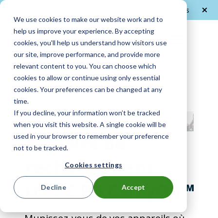
Promo de l'été -
contactez nous
pour recevoir un devis
We use cookies to make our website work and to
help us improve your experience. By accepting
FR
cookies, you'll help us understand how visitors use
our site, improve performance, and provide more
relevant content to you. You can choose which
cookies to allow or continue using only essential
cookies. Your preferences can be changed at any
time.
If you decline, your information won’t be tracked
when you visit this website. A single cookie will be
Armoire de
used in your browser to remember your preference
not to be tracked.
rechargement
Cookies settings
USB-C PD CarryOn™
Decline
Accept