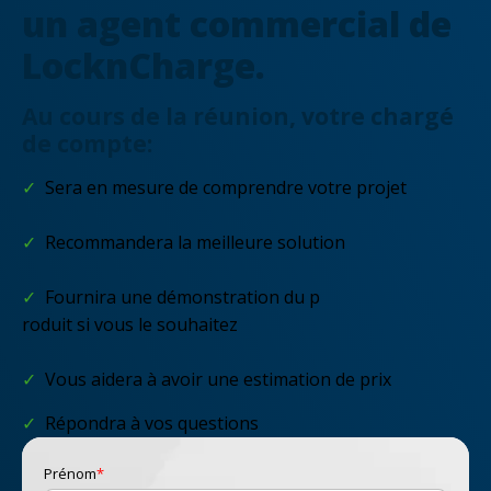
un agent commercial de
LocknCharge.
Au cours de la réunion, votre chargé
de compte:
✓
Sera en mesure de comprendre votre projet
✓
Recommandera la meilleure solution
✓
Fournira une démonstration du p
roduit si vous le souhaitez
✓
Vous aidera à avoir une estimation de prix
✓
Répondra à vos questions
Prénom
*