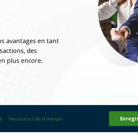
os avantages en tant
sactions, des
en plus encore.
Enregi
it
Ressources de la marque