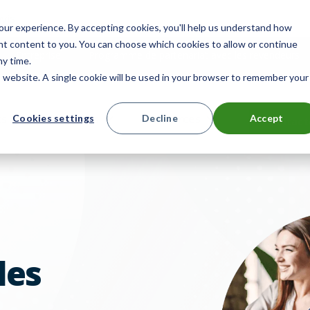
vis
ur experience. By accepting cookies, you'll help us understand how
ant content to you. You can choose which cookies to allow or continue
Entreprise
Programme de partenariat avec les revendeurs
ny time.
is website. A single cookie will be used in your browser to remember your
ts
Solutions
Ressources
Cookies settings
Decline
Accept
Contact
les