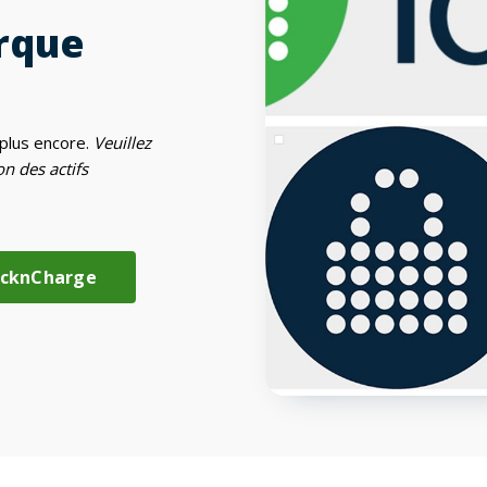
rque
plus encore.
Veuillez
n des actifs
LocknCharge