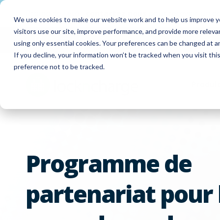
Promo de l'été -
contactez nous
pour recevoir un de
We use cookies to make our website work and to help us improve yo
visitors use our site, improve performance, and provide more relev
Connexion au FUYL Portal
Assistance client
using only essential cookies. Your preferences can be changed at a
If you decline, your information won’t be tracked when you visit th
preference not to be tracked.
Produi
Programme de
partenariat pour 