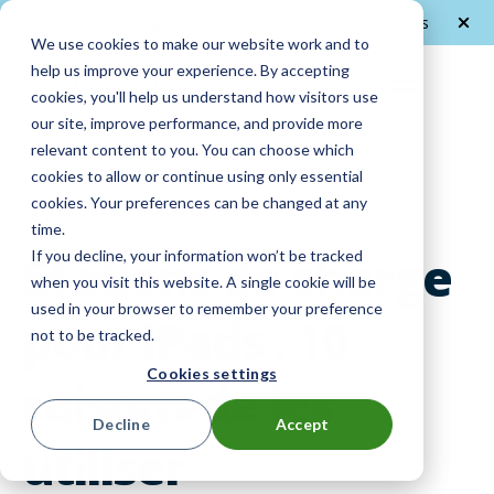
Promo de l'été -
contactez nous
pour recevoir un devis
We use cookies to make our website work and to
help us improve your experience. By accepting
FR
cookies, you'll help us understand how visitors use
our site, improve performance, and provide more
relevant content to you. You can choose which
cookies to allow or continue using only essential
Informations sur le produit
cookies. Your preferences can be changed at any
time.
Stations de charge
If you decline, your information won’t be tracked
when you visit this website. A single cookie will be
used in your browser to remember your preference
pour iPads : 10
not to be tracked.
Cookies settings
raisons de les
Decline
Accept
utiliser