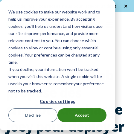
Promo de l'été -
contactez nous
pour recevoir un devis
We use cookies to make our website work and to
help us improve your experience. By accepting
FR
cookies, you'll help us understand how visitors use
our site, improve performance, and provide more
relevant content to you. You can choose which
cookies to allow or continue using only essential
Informations sur le produit
cookies. Your preferences can be changed at any
time.
MicrosoftEDULab
If you decline, your information won’t be tracked
when you visit this website. A single cookie will be
used in your browser to remember your preference
propose des
not to be tracked.
Cookies settings
chariots de charge
Decline
Accept
Joey pour déployer