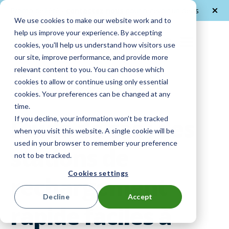
Promo de l'été -
contactez nous
pour recevoir un devis
We use cookies to make our website work and to
help us improve your experience. By accepting
FR
cookies, you'll help us understand how visitors use
our site, improve performance, and provide more
relevant content to you. You can choose which
cookies to allow or continue using only essential
En vedette
|
Voix des Clients
cookies. Your preferences can be changed at any
time.
Étude de cas : des
If you decline, your information won’t be tracked
when you visit this website. A single cookie will be
used in your browser to remember your preference
stations de
not to be tracked.
Cookies settings
rechargement
Decline
Accept
rapide faciles à