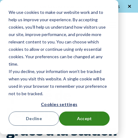
Promo de l'été -
contactez nous
pour recevoir un devis
We use cookies to make our website work and to
help us improve your experience. By accepting
FR
cookies, you'll help us understand how visitors use
our site, improve performance, and provide more
relevant content to you. You can choose which
cookies to allow or continue using only essential
Informations sur le produit
cookies. Your preferences can be changed at any
time.
Améliorer la
If you decline, your information won’t be tracked
when you visit this website. A single cookie will be
used in your browser to remember your preference
qualité de
not to be tracked.
Cookies settings
l'enseignement
Decline
Accept
grâce à la station