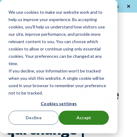
Promo de l'été -
contactez nous
pour recevoir un devis
We use cookies to make our website work and to
help us improve your experience. By accepting
FR
cookies, you'll help us understand how visitors use
our site, improve performance, and provide more
relevant content to you. You can choose which
cookies to allow or continue using only essential
En vedette
|
Voix des Clients
cookies. Your preferences can be changed at any
time.
Une solution de
If you decline, your information won’t be tracked
when you visit this website. A single cookie will be
used in your browser to remember your preference
chariot de charge
not to be tracked.
Cookies settings
de haute qualité
Decline
Accept
qui change |